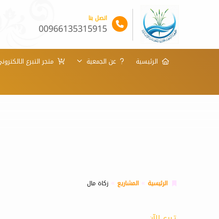
اتصل بنا
00966135315915
الرئيسية
عن الجمعية
متجر التبرع الالكترون
الرئيسية
المشاريع
زكاة مال
تبرع الآن