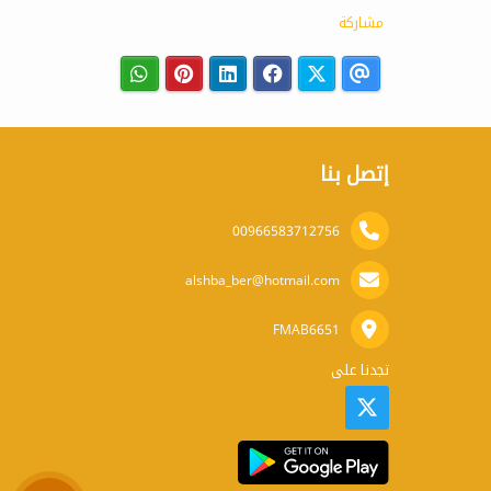
مشاركة
إتصل بنا
00966583712756
alshba_ber@hotmail.com
FMAB6651
تجدنا على